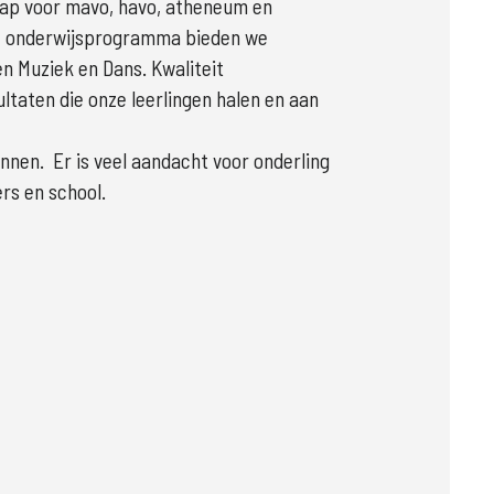
p voor mavo, havo, atheneum en

re onderwijsprogramma bieden we

en Muziek en Dans. Kwaliteit

ultaten die onze leerlingen halen en aan

nen.  Er is veel aandacht voor onderling

rs en school. 
r