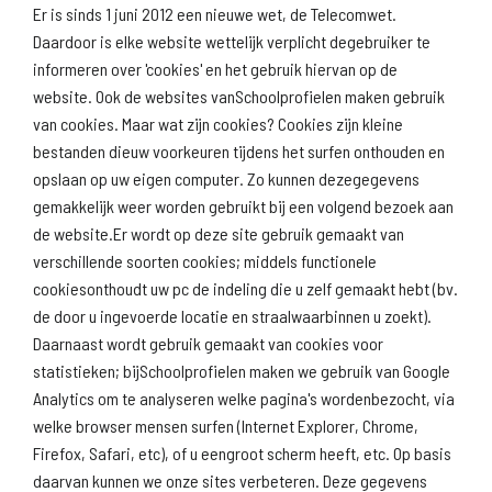
Er is sinds 1 juni 2012 een nieuwe wet, de Telecomwet.
Daardoor is elke website wettelijk verplicht degebruiker te
informeren over 'cookies' en het gebruik hiervan op de
website. Ook de websites vanSchoolprofielen maken gebruik
van cookies. Maar wat zijn cookies? Cookies zijn kleine
Download
Naar
schoolprofiel
schoolresultaten
bestanden dieuw voorkeuren tijdens het surfen onthouden en
(inspectie)
opslaan op uw eigen computer. Zo kunnen dezegegevens
gemakkelijk weer worden gebruikt bij een volgend bezoek aan
de website.Er wordt op deze site gebruik gemaakt van
verschillende soorten cookies; middels functionele
Naar scholenopdekaart.nl
cookiesonthoudt uw pc de indeling die u zelf gemaakt hebt (bv.
de door u ingevoerde locatie en straalwaarbinnen u zoekt).
Daarnaast wordt gebruik gemaakt van cookies voor
statistieken; bijSchoolprofielen maken we gebruik van Google
Analytics om te analyseren welke pagina's wordenbezocht, via
welke browser mensen surfen (Internet Explorer, Chrome,
Firefox, Safari, etc), of u eengroot scherm heeft, etc. Op basis
daarvan kunnen we onze sites verbeteren. Deze gegevens