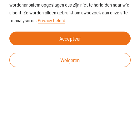
wordenanoniem opgeslagen dus zijn niet te herleiden naar wie
u bent. Ze worden alleen gebruikt om uwbezoek aan onze site
te analyseren.
Privacy beleid
Accepteer
Weigeren
Over deze website
Vragen & suggesties
Disclaimer
Cookiegebruik
Realisatie website
© KoersVO
2026