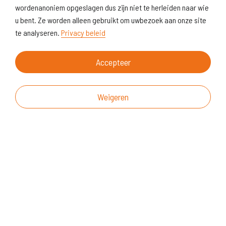
wordenanoniem opgeslagen dus zijn niet te herleiden naar wie
u bent. Ze worden alleen gebruikt om uwbezoek aan onze site
te analyseren.
Privacy beleid
Accepteer
Weigeren
Over deze website
Vragen & suggesties
Disclaimer
Cookiegebruik
Realisatie website
© KoersVO
2026