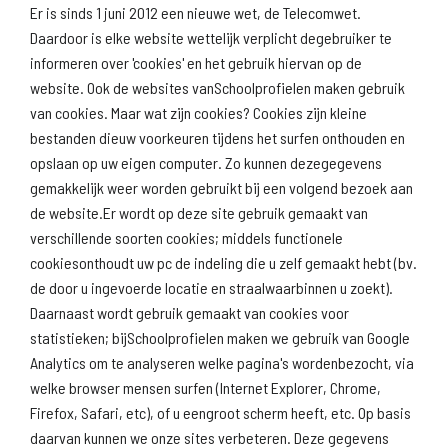
Er is sinds 1 juni 2012 een nieuwe wet, de Telecomwet.
Daardoor is elke website wettelijk verplicht degebruiker te
informeren over 'cookies' en het gebruik hiervan op de
website. Ook de websites vanSchoolprofielen maken gebruik
van cookies. Maar wat zijn cookies? Cookies zijn kleine
Download
Naar
schoolprofiel
schoolresultaten
bestanden dieuw voorkeuren tijdens het surfen onthouden en
(inspectie)
opslaan op uw eigen computer. Zo kunnen dezegegevens
gemakkelijk weer worden gebruikt bij een volgend bezoek aan
de website.Er wordt op deze site gebruik gemaakt van
verschillende soorten cookies; middels functionele
Naar scholenopdekaart.nl
cookiesonthoudt uw pc de indeling die u zelf gemaakt hebt (bv.
de door u ingevoerde locatie en straalwaarbinnen u zoekt).
Daarnaast wordt gebruik gemaakt van cookies voor
statistieken; bijSchoolprofielen maken we gebruik van Google
Analytics om te analyseren welke pagina's wordenbezocht, via
welke browser mensen surfen (Internet Explorer, Chrome,
Firefox, Safari, etc), of u eengroot scherm heeft, etc. Op basis
daarvan kunnen we onze sites verbeteren. Deze gegevens