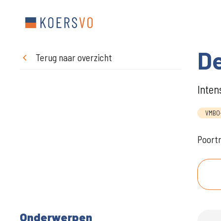
De
Terug naar overzicht
Inten
VMBO-
Poortm
Onderwerpen