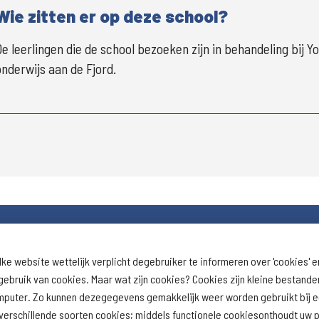
Wie zitten er op deze school?
De leerlingen die de school bezoeken zijn in behandeling bij Yo
onderwijs aan de Fjord.
lke website wettelijk verplicht degebruiker te informeren over 'cookies' e
Download schoolprofiel
Naar schoolresu
ebruik van cookies. Maar wat zijn cookies? Cookies zijn kleine bestand
(inspectie)
omputer. Zo kunnen dezegegevens gemakkelijk weer worden gebruikt bij 
erschillende soorten cookies; middels functionele cookiesonthoudt uw p