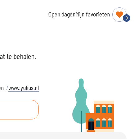
Open dagen
Mijn favorieten
0
at te behalen.
en
www.yulius.nl
.