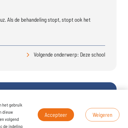
uz. Als de behandeling stopt, stopt ook het 
Volgende onderwerp: Deze school
n het gebruik
ltaten
Naar
en dieuw
scholenopdekaart.nl
Accepteer
Weigeren
een volgend
c de indeling