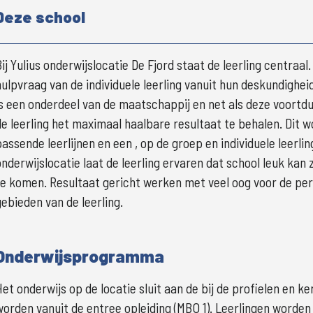
Deze school
Bij Yulius onderwijslocatie De Fjord staat de leerling centraal
hulpvraag van de individuele leerling vanuit hun deskundigheid 
is een onderdeel van de maatschappij en net als deze voortdu
de leerling het maximaal haalbare resultaat te behalen. Dit wo
passende leerlijnen en een , op de groep en individuele leer
onderwijslocatie laat de leerling ervaren dat school leuk kan zi
te komen. Resultaat gericht werken met veel oog voor de perso
gebieden van de leerling.
Onderwijsprogramma
Het onderwijs op de locatie sluit aan de bij de profielen en k
worden vanuit de entree opleiding (MBO 1). Leerlingen worden