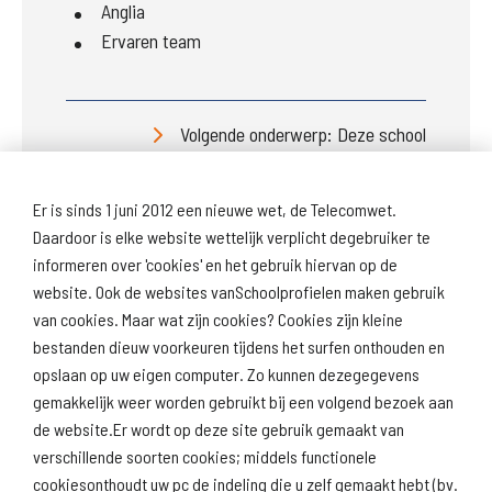
Anglia
Ervaren team
Volgende onderwerp: Deze school
Er is sinds 1 juni 2012 een nieuwe wet, de Telecomwet.
Daardoor is elke website wettelijk verplicht degebruiker te
informeren over 'cookies' en het gebruik hiervan op de
website. Ook de websites vanSchoolprofielen maken gebruik
van cookies. Maar wat zijn cookies? Cookies zijn kleine
Download
Naar
schoolprofiel
schoolresultaten
bestanden dieuw voorkeuren tijdens het surfen onthouden en
(inspectie)
opslaan op uw eigen computer. Zo kunnen dezegegevens
gemakkelijk weer worden gebruikt bij een volgend bezoek aan
de website.Er wordt op deze site gebruik gemaakt van
verschillende soorten cookies; middels functionele
Naar scholenopdekaart.nl
cookiesonthoudt uw pc de indeling die u zelf gemaakt hebt (bv.