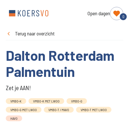
Open dagen
0
Terug naar overzicht
Dalton Rotterdam
Palmentuin
Zet je AAN!
VMBO-K
VMBO-K MET LWOO
VMBO-G
VMBO-G MET LWOO
VMBO-T / MAVO
VMBO-T MET LWOO
HAVO