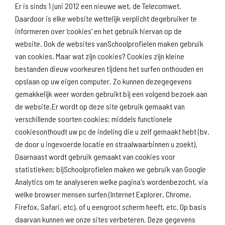
Er is sinds 1 juni 2012 een nieuwe wet, de Telecomwet.
Daardoor is elke website wettelijk verplicht degebruiker te
informeren over 'cookies' en het gebruik hiervan op de
website. Ook de websites vanSchoolprofielen maken gebruik
van cookies. Maar wat zijn cookies? Cookies zijn kleine
Download
Naar
schoolprofiel
schoolresultaten
bestanden dieuw voorkeuren tijdens het surfen onthouden en
(inspectie)
opslaan op uw eigen computer. Zo kunnen dezegegevens
gemakkelijk weer worden gebruikt bij een volgend bezoek aan
de website.Er wordt op deze site gebruik gemaakt van
verschillende soorten cookies; middels functionele
Naar scholenopdekaart.nl
cookiesonthoudt uw pc de indeling die u zelf gemaakt hebt (bv.
de door u ingevoerde locatie en straalwaarbinnen u zoekt).
Daarnaast wordt gebruik gemaakt van cookies voor
statistieken; bijSchoolprofielen maken we gebruik van Google
Analytics om te analyseren welke pagina's wordenbezocht, via
welke browser mensen surfen (Internet Explorer, Chrome,
Firefox, Safari, etc), of u eengroot scherm heeft, etc. Op basis
daarvan kunnen we onze sites verbeteren. Deze gegevens