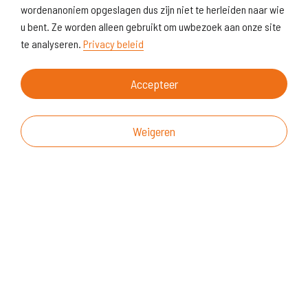
wordenanoniem opgeslagen dus zijn niet te herleiden naar wie
u bent. Ze worden alleen gebruikt om uwbezoek aan onze site
te analyseren.
Privacy beleid
Accepteer
Weigeren
Over deze website
Vragen & suggesties
Disclaimer
Cookiegebruik
Realisatie website
© KoersVO
2026