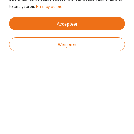
te analyseren.
Privacy beleid
Accepteer
Weigeren
Over deze website
Vragen & suggesties
Disclaimer
Cookiegebruik
Realisatie website
© KoersVO
2026