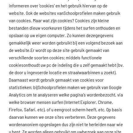
informeren over 'cookies' en het gebruik hiervan op de
website. Ook de websites vanSchoolprofielen maken gebruik
van cookies. Maar wat zijn cookies? Cookies zijn kleine
Download
Naar
schoolprofiel
schoolresultaten
bestanden dieuw voorkeuren tijdens het surfen onthouden en
(inspectie)
opslaan op uw eigen computer. Zo kunnen dezegegevens
gemakkelijk weer worden gebruikt bij een volgend bezoek aan
de website.Er wordt op deze site gebruik gemaakt van
verschillende soorten cookies; middels functionele
Naar scholenopdekaart.nl
cookiesonthoudt uw pc de indeling die u zelf gemaakt hebt (bv.
de door u ingevoerde locatie en straalwaarbinnen u zoekt).
Daarnaast wordt gebruik gemaakt van cookies voor
statistieken; bijSchoolprofielen maken we gebruik van Google
Analytics om te analyseren welke pagina's wordenbezocht, via
welke browser mensen surfen (Internet Explorer, Chrome,
Firefox, Safari, etc), of u eengroot scherm heeft, etc. Op basis
daarvan kunnen we onze sites verbeteren. Deze gegevens
wordenanoniem opgeslagen dus zijn niet te herleiden naar wie
u bent. Ze worden alleen gebruikt om uwbezoek aan onze site