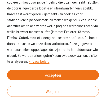
Naar scholenopdekaart.nl
cookiesonthoudt uw pc de indeling die u zelf gemaakt hebt (bv.
de door u ingevoerde locatie en straalwaarbinnen u zoekt).
Daarnaast wordt gebruik gemaakt van cookies voor
statistieken; bijSchoolprofielen maken we gebruik van Google
Analytics om te analyseren welke pagina's wordenbezocht, via
welke browser mensen surfen (Internet Explorer, Chrome,
Firefox, Safari, etc), of u eengroot scherm heeft, etc. Op basis
daarvan kunnen we onze sites verbeteren. Deze gegevens
wordenanoniem opgeslagen dus zijn niet te herleiden naar wie
u bent. Ze worden alleen gebruikt om uwbezoek aan onze site
te analyseren.
Privacy beleid
Accepteer
Weigeren
Over deze website
Vragen & suggesties