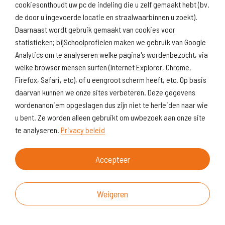
Naar scholenopdekaart.nl
cookiesonthoudt uw pc de indeling die u zelf gemaakt hebt (bv.
de door u ingevoerde locatie en straalwaarbinnen u zoekt).
Daarnaast wordt gebruik gemaakt van cookies voor
statistieken; bijSchoolprofielen maken we gebruik van Google
Analytics om te analyseren welke pagina's wordenbezocht, via
welke browser mensen surfen (Internet Explorer, Chrome,
Firefox, Safari, etc), of u eengroot scherm heeft, etc. Op basis
daarvan kunnen we onze sites verbeteren. Deze gegevens
wordenanoniem opgeslagen dus zijn niet te herleiden naar wie
u bent. Ze worden alleen gebruikt om uwbezoek aan onze site
te analyseren.
Privacy beleid
Accepteer
Weigeren
Over deze website
Vragen & suggesties