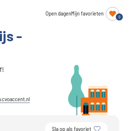
Open dagen
Mijn favorieten
0
js -
f!
.cvoaccent.nl
Sla op als favoriet