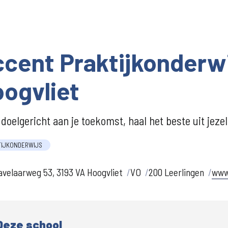
cent Praktijkonderwi
ogvliet
doelgericht aan je toekomst, haal het beste uit jezel
TIJKONDERWIJS
velaarweg 53, 3193 VA Hoogvliet
VO
200 Leerlingen
www
Deze school