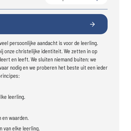
Accent Praktijkonderwijs Hoogvliet is een kleine school waar veel persoonlijke aandacht is voor de leerling.  
j onze christelijke identiteit. We zetten in op 
eert en leeft. We sluiten niemand buiten; we 
aar nodig en we proberen het beste uit een ieder 
principes:
ke leerling.
n en waarden.
 van elke leerling.